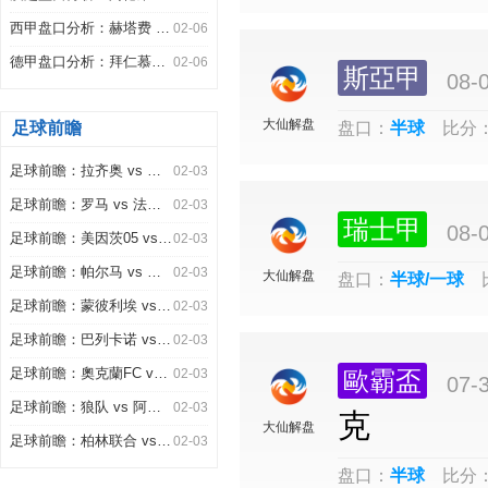
西甲盘口分析：赫塔费 VS 巴塞罗那
02-06
德甲盘口分析：拜仁慕尼黑 VS 沃尔
02-06
斯亞甲
08-
大仙解盘
足球前瞻
盘口：
半球
比分
足球前瞻：拉齐奥 vs 布拉加
02-03
足球前瞻：罗马 vs 法兰克福
02-03
瑞士甲
08-
足球前瞻：美因茨05 vs 不萊梅
02-03
足球前瞻：帕尔马 vs 莱切
02-03
大仙解盘
盘口：
半球/一球
比
足球前瞻：蒙彼利埃 vs 朗斯
02-03
足球前瞻：巴列卡诺 vs 莱加内斯
02-03
足球前瞻：奧克蘭FC vs 麥克阿瑟
02-03
歐霸盃
07-
足球前瞻：狼队 vs 阿斯顿维拉
02-03
克
大仙解盘
足球前瞻：柏林联合 vs 萊比錫
02-03
盘口：
半球
比分