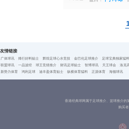
友情链接
广体球讯
|
烽行好料贴士
|
辉煌足球心水竞技
|
金巴伦足球推介
|
足球宝典独家猛
联盟球讯
|
一品波经
|
球王竞猜推介
|
财讯足球贴士
|
智博球讯
|
天王球会
|
洛克
新势力体育
|
鸿利足球
|
迪丰盈体育贴士
|
纵横体育猛料
|
正源体育
|
海顿球讯
香港经典球网属于足球推介、篮球推介的
购买者