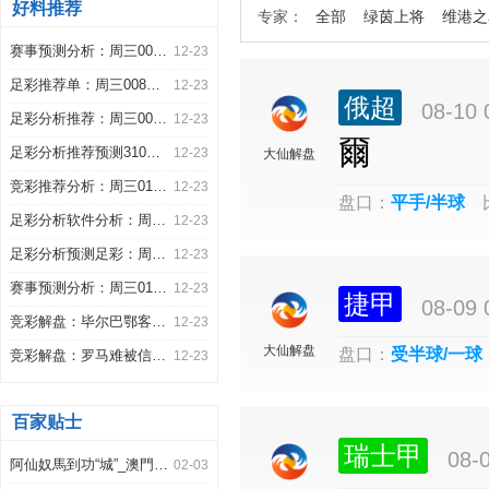
好料推荐
专家：
全部
绿茵上将
维港之
赛事预测分析：周三007欧冠-尤文图
12-23
足彩推荐单：周三008欧冠-阿森纳V
12-23
俄超
08-10 
足彩分析推荐：周三009欧冠-多特蒙
12-23
爾
足彩分析推荐预测310：周三010欧
12-23
大仙解盘
竞彩推荐分析：周三011欧冠-费耶诺
12-23
盘口：
平手/半球
比
足彩分析软件分析：周三012欧冠-斯
12-23
足彩分析预测足彩：周三013英冠-西
12-23
赛事预测分析：周三014杯赛-博塔弗
12-23
捷甲
08-09 
竞彩解盘：毕尔巴鄂客战难胜
12-23
大仙解盘
盘口：
受半球/一球
竞彩解盘：罗马难被信任 特温特客场难
12-23
百家贴士
瑞士甲
08-
阿仙奴馬到功“城”_澳門日報
02-03