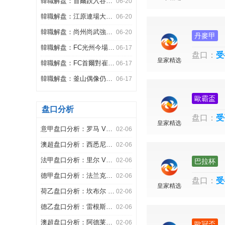
韓職解盘：首爾跌入谷底主動求變
06-20
韓職解盘：江原連場大戰體能有憂慮
06-20
韓職解盘：尚州尚武強細訪城南
06-20
丹麥甲
韓職解盘：FC光州今場可以贏波
06-17
盘口：
受
皇家精选
韓職解盘：FC首爾對崔龍洙忍耐已到極
06-17
韓職解盘：釜山偶像仍未取得首勝
06-17
歐霸盃
盘口分析
盘口：
受
皇家精选
意甲盘口分析：罗马 VS 热那亚
02-06
澳超盘口分析：西悉尼流浪者vs中央海
02-06
法甲盘口分析：里尔 VS 尼斯
02-06
巴拉杯
德甲盘口分析：法兰克福 vs 多特蒙
02-06
盘口：
受
皇家精选
荷乙盘口分析：坎布尔 VS SBV精
02-06
德乙盘口分析：雷根斯堡 VS 汉诺威
02-06
澳超盘口分析：阿德莱德联vs墨尔本胜
02-06
歐冠盃