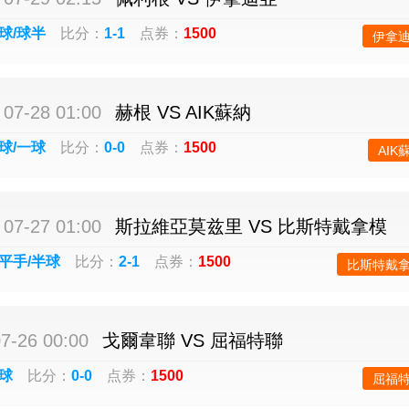
球/球半
比分：
1-1
点券：
1500
伊拿
07-28 01:00
赫根
VS
AIK蘇納
球/一球
比分：
0-0
点券：
1500
AIK
07-27 01:00
斯拉維亞莫兹里
VS
比斯特戴拿模
平手/半球
比分：
2-1
点券：
1500
比斯特戴
7-26 00:00
戈爾韋聯
VS
屈福特聯
球
比分：
0-0
点券：
1500
屈福