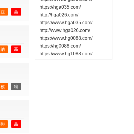
https://hga035.com/
赢
迪亞
http://hga026.com/
https://www.hga035.com/
http://www.hga026.com/
https://www.hg0088.com/
https://hg0088.com/
赢
蘇納
https://www.hg1088.com/
输
拿模
赢
特聯