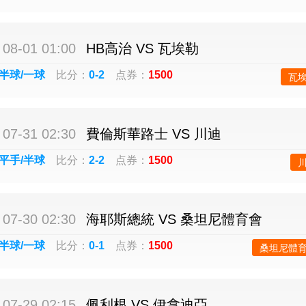
08-01 01:00
HB高治
VS
瓦埃勒
半球/一球
比分：
0-2
点券：
1500
瓦
07-31 02:30
費倫斯華路士
VS
川迪
平手/半球
比分：
2-2
点券：
1500
07-30 02:30
海耶斯總統
VS
桑坦尼體育會
半球/一球
比分：
0-1
点券：
1500
桑坦尼體
07-29 02:15
佩利根
VS
伊拿迪亞