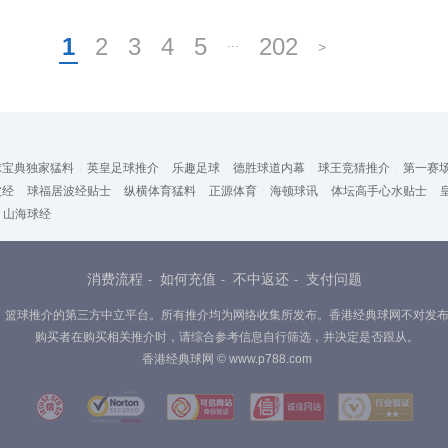
1
2
3
4
5
202
...
>
球宝典独家猛料
|
英皇足球推介
|
乐趣足球
|
德胜球道内幕
|
球王竞猜推介
|
第一赛
波经
|
球福居波经贴士
|
纵横体育猛料
|
正源体育
|
海顿球讯
|
体坛高手心水贴士
|
山海球经
消费流程
如何充值
不中返还
支付问题
-
-
-
、篮球推介的第三方中立平台。所有推介均为网络收集所发布。香港经典球网不对发
购买者在购买相关推介时，请综合参考信息自行筛选，并决定是否跟从。
香港经典球网 © www.p788.com