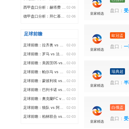
西甲盘口分析：赫塔费 VS 巴塞罗那
02-06
盘口：
受
皇家精选
德甲盘口分析：拜仁慕尼黑 VS 沃尔
02-06
足球前瞻
歐冠盃
足球前瞻：拉齐奥 vs 布拉加
02-03
盘口：
一
皇家精选
足球前瞻：罗马 vs 法兰克福
02-03
足球前瞻：美因茨05 vs 不萊梅
02-03
瑞典超
足球前瞻：帕尔马 vs 莱切
02-03
足球前瞻：蒙彼利埃 vs 朗斯
02-03
盘口：
半
皇家精选
足球前瞻：巴列卡诺 vs 莱加内斯
02-03
足球前瞻：奧克蘭FC vs 麥克阿瑟
02-03
白俄盃
足球前瞻：狼队 vs 阿斯顿维拉
02-03
足球前瞻：柏林联合 vs 萊比錫
02-03
盘口：
受
皇家精选