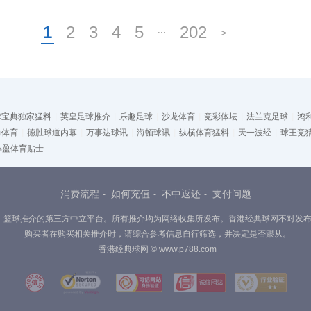
1
2
3
4
5
202
...
>
球宝典独家猛料
|
英皇足球推介
|
乐趣足球
|
沙龙体育
|
竞彩体坛
|
法兰克足球
|
鸿
力体育
|
德胜球道内幕
|
万事达球讯
|
海顿球讯
|
纵横体育猛料
|
天一波经
|
球王竞
丰盈体育贴士
消费流程
如何充值
不中返还
支付问题
-
-
-
、篮球推介的第三方中立平台。所有推介均为网络收集所发布。香港经典球网不对发
购买者在购买相关推介时，请综合参考信息自行筛选，并决定是否跟从。
香港经典球网 © www.p788.com