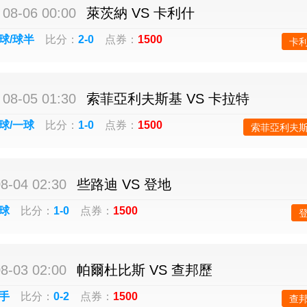
08-06 00:00
萊茨納
VS
卡利什
球/球半
比分：
2-0
点券：
1500
卡
08-05 01:30
索菲亞利夫斯基
VS
卡拉特
球/一球
比分：
1-0
点券：
1500
索菲亞利夫
8-04 02:30
些路迪
VS
登地
球
比分：
1-0
点券：
1500
8-03 02:00
帕爾杜比斯
VS
查邦歷
手
比分：
0-2
点券：
1500
查