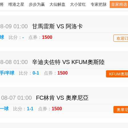
将
维港之星
步步为赢
大仙解盘
大小皆红
专家把脉
皇家精选
8-09 01:00
甘馬雷斯
VS
阿洛卡
球
比分：
-
点券：
1500
欢迎
8-08 01:00
辛迪夫佐特
VS
KFUM奧斯陸
手/半球
比分：
0-1
点券：
1500
KFUM奧
08-07 01:00
FC林肯
VS
奧摩尼亞
一球
比分：
1-1
点券：
1500
奧摩