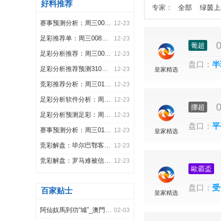
好料推荐
专家：
全部
绿茵上
赛事预测分析：周三007欧冠-尤文图
12-23
足彩推荐单：周三008欧冠-阿森纳V
12-23
0
葡超
足彩分析推荐：周三009欧冠-多特蒙
12-23
盘口：
半
足彩分析推荐预测310：周三010欧
12-23
皇家精选
竞彩推荐分析：周三011欧冠-费耶诺
12-23
足彩分析软件分析：周三012欧冠-斯
12-23
0
挪超
足彩分析预测足彩：周三013英冠-西
12-23
盘口：
平
赛事预测分析：周三014杯赛-博塔弗
12-23
皇家精选
竞彩解盘：毕尔巴鄂客战难胜
12-23
竞彩解盘：罗马难被信任 特温特客场难
12-23
歐霸盃
盘口：
受
百家贴士
皇家精选
阿仙奴馬到功“城”_澳門日報
02-03