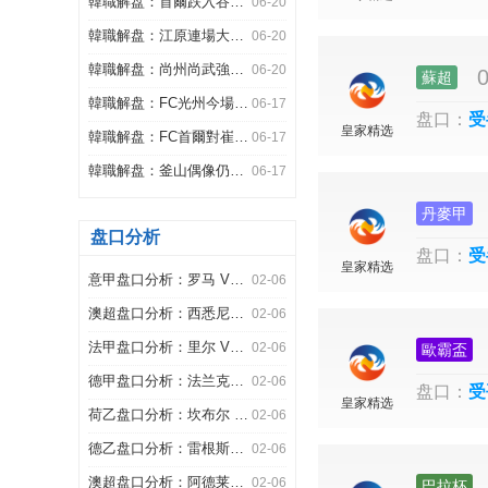
韓職解盘：首爾跌入谷底主動求變
06-20
韓職解盘：江原連場大戰體能有憂慮
06-20
韓職解盘：尚州尚武強細訪城南
06-20
0
蘇超
韓職解盘：FC光州今場可以贏波
06-17
盘口：
受
皇家精选
韓職解盘：FC首爾對崔龍洙忍耐已到極
06-17
韓職解盘：釜山偶像仍未取得首勝
06-17
丹麥甲
盘口分析
盘口：
受
皇家精选
意甲盘口分析：罗马 VS 热那亚
02-06
澳超盘口分析：西悉尼流浪者vs中央海
02-06
法甲盘口分析：里尔 VS 尼斯
02-06
歐霸盃
德甲盘口分析：法兰克福 vs 多特蒙
02-06
盘口：
受
皇家精选
荷乙盘口分析：坎布尔 VS SBV精
02-06
德乙盘口分析：雷根斯堡 VS 汉诺威
02-06
澳超盘口分析：阿德莱德联vs墨尔本胜
02-06
巴拉杯