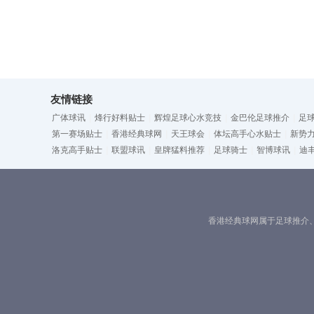
友情链接
广体球讯
|
烽行好料贴士
|
辉煌足球心水竞技
|
金巴伦足球推介
|
足
第一赛场贴士
|
香港经典球网
|
天王球会
|
体坛高手心水贴士
|
新势
洛克高手贴士
|
联盟球讯
|
皇牌猛料推荐
|
足球骑士
|
智博球讯
|
迪
香港经典球网属于足球推介