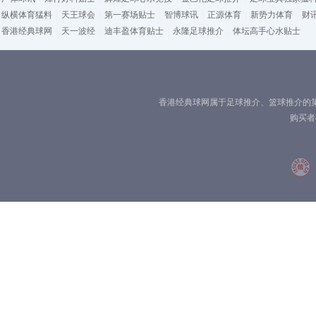
纵横体育猛料
|
天王球会
|
第一赛场贴士
|
智博球讯
|
正源体育
|
新势力体育
|
财
香港经典球网
|
天一波经
|
迪丰盈体育贴士
|
永隆足球推介
|
体坛高手心水贴士
香港经典球网属于足球推介、篮球推介的
购买者