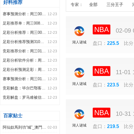
好料推荐
专家：
全部
三分王子
赛事预测分析：周三007欧冠-尤文图
12-23
足彩推荐单：周三008欧冠-阿森纳V
12-23
NBA
02-09 
足彩分析推荐：周三009欧冠-多特蒙
12-23
足彩分析推荐预测310：周三010欧
12-23
湖人谜城
盘口：
225.5
比分
竞彩推荐分析：周三011欧冠-费耶诺
12-23
足彩分析软件分析：周三012欧冠-斯
12-23
NBA
足彩分析预测足彩：周三013英冠-西
12-23
11-01 
赛事预测分析：周三014杯赛-博塔弗
12-23
湖人谜城
盘口：
223.5
比分
竞彩解盘：毕尔巴鄂客战难胜
12-23
竞彩解盘：罗马难被信任 特温特客场难
12-23
NBA
10-31 
百家贴士
湖人谜城
盘口：
219.5
比分
阿仙奴馬到功“城”_澳門日報
02-03