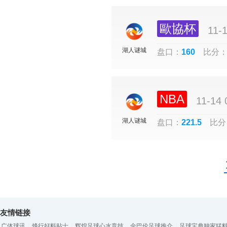
歐協杯
11-
湖人谜城
盘口：
160
比分
NBA
11-14 
湖人谜城
盘口：
221.5
比分
友情链接
广体球讯
|
烽行好料贴士
|
辉煌足球心水竞技
|
金巴伦足球推介
|
足球宝典独家猛