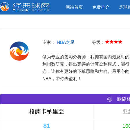
网站首页
免费推介
足球
专家：
NBA之星
等级：
做为专业的篮彩分析师，我拥有国内最及时的
利指数研究，得出完善的计算盈利模式，能很
态，让你有更好的下单思路和方向。最用心的
NBA，带你去盈利！
歐協
格蘭卡納里亞
亚
81
10