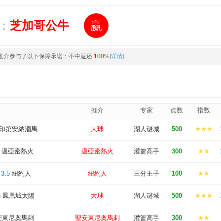
：
芝加哥公牛
赢
推介参与了以下保障承诺：不中返还
100
%[
详情
]
推介
专家
点数
指数
印第安納溜馬
大球
湖人谜城
500
★★★
邁亞密熱火
邁亞密熱火
灌篮高手
300
★★
人
3.5
紐約人
紐約人
三分王子
100
★★
5
鳳凰城太陽
大球
湖人谜城
500
★★★
安東尼奧馬刺
聖安東尼奧馬刺
灌篮高手
300
★★