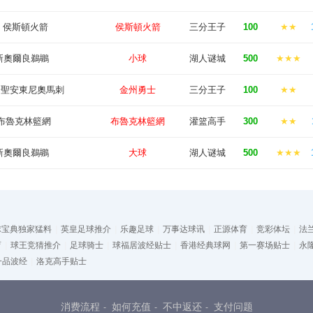
侯斯頓火箭
侯斯頓火箭
三分王子
100
★★
新奧爾良鵜鶘
小球
湖人谜城
500
★★★
聖安東尼奧馬刺
金州勇士
三分王子
100
★★
布魯克林籃網
布魯克林籃網
灌篮高手
300
★★
新奧爾良鵜鶘
大球
湖人谜城
500
★★★
球宝典独家猛料
|
英皇足球推介
|
乐趣足球
|
万事达球讯
|
正源体育
|
竞彩体坛
|
法
育
|
球王竞猜推介
|
足球骑士
|
球福居波经贴士
|
香港经典球网
|
第一赛场贴士
|
永
一品波经
|
洛克高手贴士
消费流程
如何充值
不中返还
支付问题
-
-
-