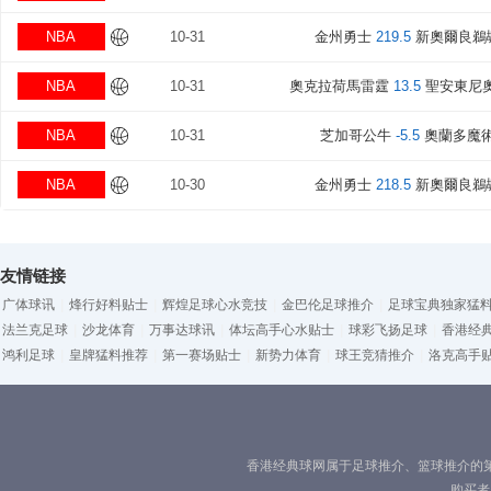
NBA
10-31
金州勇士
219.5
新奧爾良鵜
NBA
10-31
奧克拉荷馬雷霆
13.5
聖安東尼
NBA
10-31
芝加哥公牛
-5.5
奧蘭多魔
NBA
10-30
金州勇士
218.5
新奧爾良鵜
友情链接
广体球讯
|
烽行好料贴士
|
辉煌足球心水竞技
|
金巴伦足球推介
|
足球宝典独家猛
法兰克足球
|
沙龙体育
|
万事达球讯
|
体坛高手心水贴士
|
球彩飞扬足球
|
香港经
鸿利足球
|
皇牌猛料推荐
|
第一赛场贴士
|
新势力体育
|
球王竞猜推介
|
洛克高手
香港经典球网属于足球推介、篮球推介的
购买者