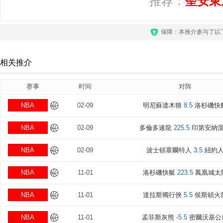
推荐：
聖安東
保障：本推介参与了以
相关推介
赛事
时间
对阵
NBA
02-09
明尼蘇達木狼
8.5
洛杉磯快
NBA
02-09
多倫多速龍
225.5
印第安納
NBA
02-09
波士頓塞爾特人
3.5
紐約
NBA
11-01
洛杉磯快艇
223.5
鳳凰城太
NBA
11-01
達拉斯獨行俠
5.5
侯斯頓火
NBA
11-01
孟菲斯灰熊
-5.5
密爾沃基公