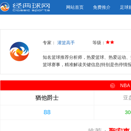
网站首页
免费推介
足球
专家：
灌篮高手
等级：
知名篮球推荐分析师，热爱篮球、热爱运动、
篮球赛事，精准解读关键信息(特别是伤停情
NBA
猶他爵士
亚
88
3