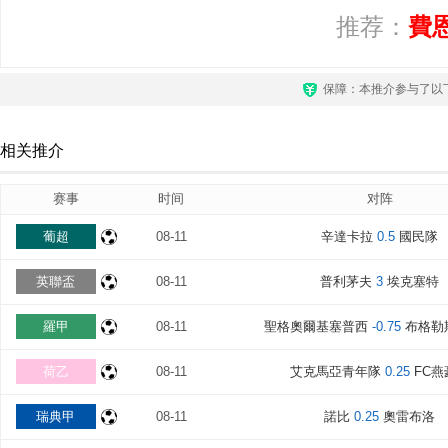
推荐：
費
保障：本推介参与了以
相关推介
赛事
时间
对阵
葡超
08-11
辛達卡拉
0.5
國民隊
英聯盃
08-11
普利茅夫
3
埃克塞特
羅甲
08-11
聖格奧爾基塞普西
-0.75
布格勒
荷乙
08-11
艾克馬亞青年隊
0.25
FC燕
瑞典甲
08-11
諾比
0.25
奧雷布洛