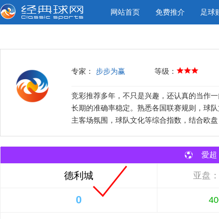
网站首页
免费推介
足球
专家：
步步为赢
等级：
竞彩推荐多年，不只是兴趣，还认真的当作一
长期的准确率稳定。熟悉各国联赛规则，球队
主客场氛围，球队文化等综合指数，结合欧盘
愛超
德利城
亚盘
0
4