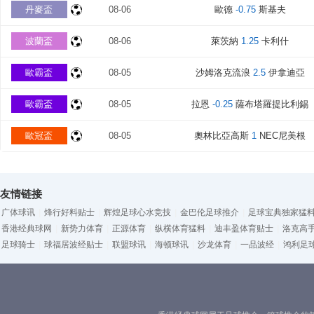
丹麥盃
08-06
歐德
-0.75
斯基夫
波蘭盃
08-06
萊茨納
1.25
卡利什
歐霸盃
08-05
沙姆洛克流浪
2.5
伊拿迪亞
歐霸盃
08-05
拉恩
-0.25
薩布塔羅提比利錫
歐冠盃
08-05
奧林比亞高斯
1
NEC尼美根
友情链接
广体球讯
|
烽行好料贴士
|
辉煌足球心水竞技
|
金巴伦足球推介
|
足球宝典独家猛
香港经典球网
|
新势力体育
|
正源体育
|
纵横体育猛料
|
迪丰盈体育贴士
|
洛克高
足球骑士
|
球福居波经贴士
|
联盟球讯
|
海顿球讯
|
沙龙体育
|
一品波经
|
鸿利足