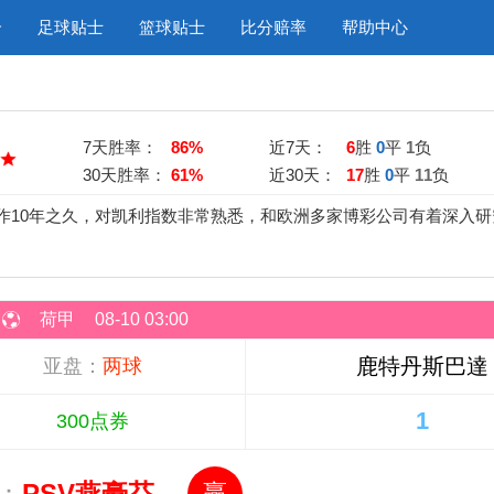
介
足球贴士
篮球贴士
比分赔率
帮助中心
7天胜率：
86%
近7天：
6
胜
0
平
1
负
30天胜率：
61%
近30天：
17
胜
0
平
11
负
作10年之久，对凯利指数非常熟悉，和欧洲多家博彩公司有着深入研
荷甲
08-10 03:00
鹿特丹斯巴達
亚盘：
两球
1
300点券
：
PSV燕豪芬
赢