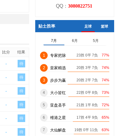
QQ：
3080822751
贴士胜率
足球
篮球
7月
6月
5月
比分
结果
1
专家把脉
23
胜
0
平
7
负
77%
-
待
2
皇家精选
20
胜
3
平
7
负
74%
-
待
3
步步为赢
20
胜
2
平
7
负
74%
-
待
4
大小皆红
22
胜
0
平
8
负
73%
-
待
5
亚盘圣手
21
胜
1
平
8
负
72%
6
维港之星
17
胜
4
平
9
负
65%
-
待
7
大仙解盘
19
胜
0
平
11
负
63%
-
待