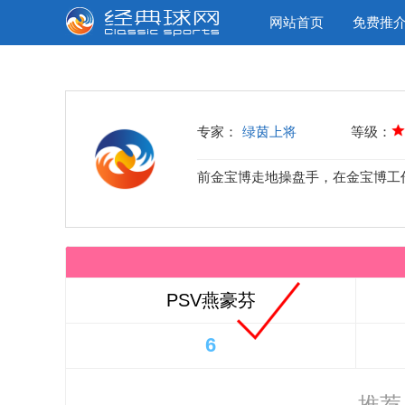
网站首页
免费推
专家：
绿茵上将
等级：
前金宝博走地操盘手，在金宝博工
PSV燕豪芬
6
推荐