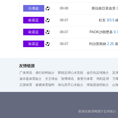
白俄超
08-08
斯拉維亞莫兹里
歐霸盃
08-07
杜安
3/3.5
歐霸盃
08-07
PAOK沙朗歷基
0.
歐霸盃
08-07
列治普斯納
2.25
基
友情链接
广体球讯
|
烽行好料贴士
|
辉煌足球心水竞技
|
金巴伦足球推介
|
足
迪丰盈体育贴士
|
天王球会
|
智博球讯
|
新势力体育
|
鸿利足球
|
万
正源体育
|
纵横体育猛料
|
体坛高手心水贴士
|
球福居波经贴士
|
山
香港经典球网属于足球推介