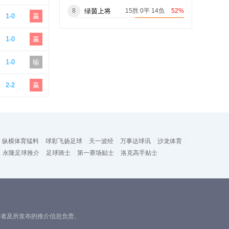
8
绿茵上将
15
胜
0
平
14
负
52%
1-0
赢
1-0
赢
1-0
输
2-2
赢
纵横体育猛料
|
球彩飞扬足球
|
天一波经
|
万事达球讯
|
沙龙体育
|
永隆足球推介
|
足球骑士
|
第一赛场贴士
|
洛克高手贴士
|
布者及所发布的推介信息负责。