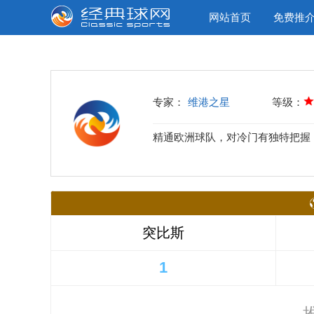
网站首页
免费推
专家：
维港之星
等级：
精通欧洲球队，对冷门有独特把握
突比斯
1