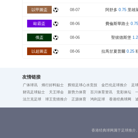
以甲圖盃
08-07
阿舒多
0.75
里雄
歐霸盃
08-06
費倫斯華路士
0.7
俄盃
08-06
聖彼德斯堡
1.
以超圖盃
08-06
拉馬甘夏普爾
0.25
友情链接
广体球讯
|
烽行好料贴士
|
辉煌足球心水竞技
|
金巴伦足球推介
|
足
财讯足球贴士
|
天王球会
|
新势力体育
|
百川体育资讯
|
竞彩体坛
|
法兰克足球
|
球王竞猜推介
|
正源体育
|
鸿利足球
|
香港经典球网
|
香港经典球网属于足球推介