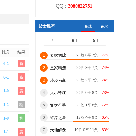
QQ：
3080822751
贴士胜率
足球
篮球
7月
6月
5月
比分
结果
1
专家把脉
23
胜
0
平
7
负
77%
6-1
赢
2
皇家精选
20
胜
3
平
7
负
74%
0-1
赢
3
步步为赢
20
胜
2
平
7
负
74%
1-0
赢
4
大小皆红
22
胜
0
平
8
负
73%
1-1
输
5
亚盘圣手
21
胜
1
平
8
负
72%
6
维港之星
17
胜
4
平
9
负
65%
1-0
和
7
大仙解盘
19
胜
0
平
11
负
63%
1-1
赢