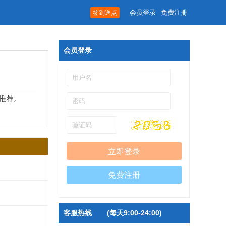
会员登录
免费注册
签到送点
会员登录
推荐。
免费注册
客服热线
(每天9:00-24:00)