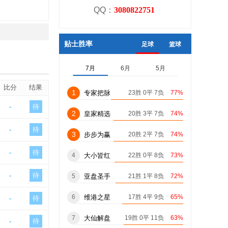
QQ：
3080822751
贴士胜率
足球
篮球
7月
6月
5月
比分
结果
1
专家把脉
23
胜
0
平
7
负
77%
-
待
2
皇家精选
20
胜
3
平
7
负
74%
-
待
3
步步为赢
20
胜
2
平
7
负
74%
-
待
4
大小皆红
22
胜
0
平
8
负
73%
-
待
5
亚盘圣手
21
胜
1
平
8
负
72%
6
维港之星
17
胜
4
平
9
负
65%
-
待
7
大仙解盘
19
胜
0
平
11
负
63%
-
待