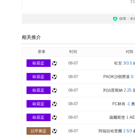
保障：本
相关推介
赛事
时间
对阵
歐霸盃
08-07
杜安
3/3.5
歐霸盃
08-07
PAOK沙朗歷基
0.
歐霸盃
08-07
列治普斯納
2.25
歐霸盃
08-07
FC林肯
-1
奧
歐霸盃
08-07
薩爾斯堡
1
A
以甲圖盃
08-07
阿福拉哈普爾
2.5/3