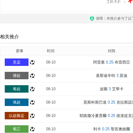
保障：本推介参与了以
相关推介
赛事
时间
对阵
意盃
08-10
阿雷素
0.25
布雷西亞
挪超
08-10
基斯迪辛特
3
莫迪
葡超
08-10
波圖
3
艾華卡
俄超
08-10
莫斯科斯巴達
0.25
克拉斯諾
以超圖盃
08-10
耶路撒冷夏普爾
0.25
彼達提克
葡乙
08-10
利卡
0.25
聖若奧維爾