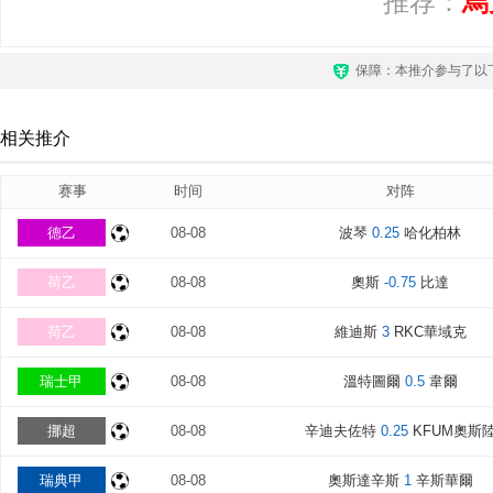
推荐：
烏
保障：本推介参与了以
相关推介
赛事
时间
对阵
德乙
08-08
波琴
0.25
哈化柏林
荷乙
08-08
奧斯
-0.75
比達
荷乙
08-08
維迪斯
3
RKC華域克
瑞士甲
08-08
溫特圖爾
0.5
韋爾
挪超
08-08
辛迪夫佐特
0.25
KFUM奧斯
瑞典甲
08-08
奧斯達辛斯
1
辛斯華爾